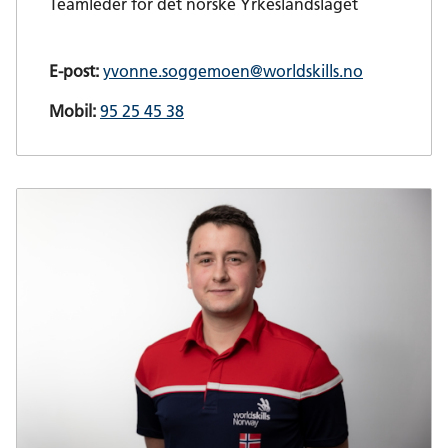
Teamleder for det norske Yrkeslandslaget
E-post:
yvonne.soggemoen@worldskills.no
Mobil:
95 25 45 38