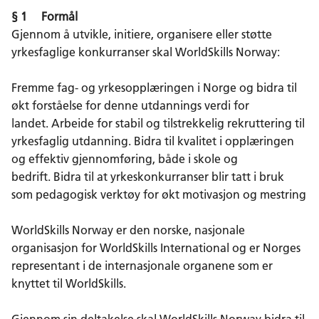
o
d
t
§ 1 Formål
o
I
Gjennom å utvikle, initiere, organisere eller støtte
k
n
yrkesfaglige konkurranser skal WorldSkills Norway:
Fremme fag- og yrkesopplæringen i Norge og bidra til
økt forståelse for denne utdannings verdi for
landet. Arbeide for stabil og tilstrekkelig rekruttering til
yrkesfaglig utdanning. Bidra til kvalitet i opplæringen
og effektiv gjennomføring, både i skole og
bedrift. Bidra til at yrkeskonkurranser blir tatt i bruk
som pedagogisk verktøy for økt motivasjon og mestring
WorldSkills Norway er den norske, nasjonale
organisasjon for WorldSkills International og er Norges
representant i de internasjonale organene som er
knyttet til WorldSkills.
Gjennom sin deltakelse skal WorldSkills Norway bidra til