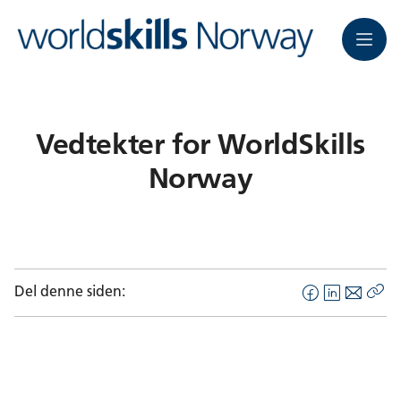
Meny
Vedtekter for WorldSkills
Norway
Del denne siden:
F
L
E
Kop
a
i
-
len
c
n
p
e
k
o
b
e
s