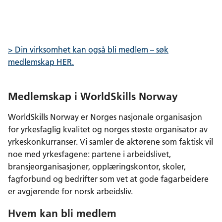
c
n
p
e
k
o
b
e
s
o
d
t
> Din virksomhet kan også bli medlem – søk
o
I
medlemskap HER.
k
n
Medlemskap i WorldSkills Norway
WorldSkills Norway er Norges nasjonale organisasjon
for yrkesfaglig kvalitet og norges støste organisator av
yrkeskonkurranser. Vi samler de aktørene som faktisk vil
noe med yrkesfagene: partene i arbeidslivet,
bransjeorganisasjoner, opplæringskontor, skoler,
fagforbund og bedrifter som vet at gode fagarbeidere
er avgjørende for norsk arbeidsliv.
Hvem kan bli medlem