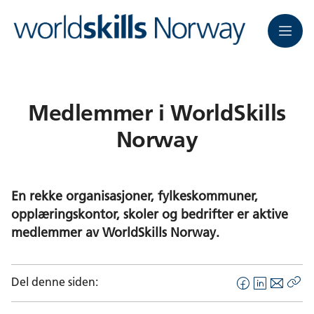
Meny
Medlemmer i WorldSkills
Norway
En rekke organisasjoner, fylkeskommuner,
opplæringskontor, skoler og bedrifter er aktive
medlemmer av WorldSkills Norway.
Del denne siden:
F
L
E
Kop
a
i
-
len