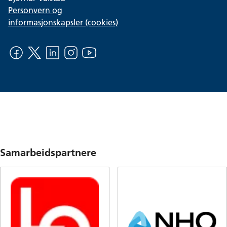
Personvern og
informasjonskapsler (cookies)
Samarbeidspartnere
Å
Å