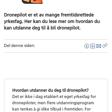
Dronepilot er et av mange fremtidsrettede
yrkesfag. Her kan du lese mer om hvordan du
kan utdanne deg til å bli dronepilot.
Del denne siden:
F
L
E
Kop
a
i
-
len
c
n
p
e
k
o
b
e
s
o
d
t
o
I
Hvordan utdanner du deg til dronepilot?
k
n
Det er ikke i dag etablert et eget yrkesfag for
dronepiloter, men flere utdanningsprogram
kan tenkes å gi slike tilbud i fremtiden. For