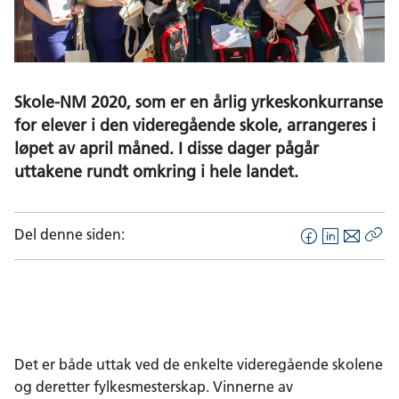
Skole-NM 2020, som er en årlig yrkeskonkurranse
for elever i den videregående skole, arrangeres i
løpet av april måned. I disse dager pågår
uttakene rundt omkring i hele landet.
Del denne siden:
F
L
E
Kop
a
i
-
len
c
n
p
e
k
o
b
e
s
o
d
t
Det er både uttak ved de enkelte videregående skolene
o
I
og deretter fylkesmesterskap. Vinnerne av
k
n