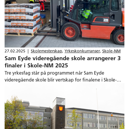
27.02.2025
|
Skolemesterskap
,
Yrkeskonkurranser
,
Skole-NM
Sam Eyde videregående skole arrangerer 3
finaler i Skole-NM 2025
Tre yrkesfag står på programmet når Sam Eyde
videregående skole blir vertskap for finalene i Skole-NM
2025. – Konkurransen gir en positiv opplevelse av
mestring, sier studierektor Liv Charlotte Bjørnson.