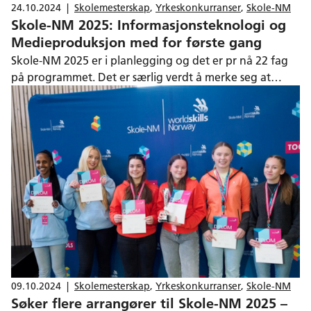
24.10.2024
|
Skolemesterskap
,
Yrkeskonkurranser
,
Skole-NM
Skole-NM 2025: Informasjonsteknologi og
Medieproduksjon med for første gang
Skole-NM 2025 er i planlegging og det er pr nå 22 fag
på programmet. Det er særlig verdt å merke seg at
fagene Informasjonsteknologi og Medieproduksjon er
med for første gang i Skole-NMs historie.
09.10.2024
|
Skolemesterskap
,
Yrkeskonkurranser
,
Skole-NM
Søker flere arrangører til Skole-NM 2025 –