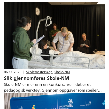
06.11.2025
|
Skolemesterskap
,
Skole-NM
Slik gjennomføres Skole-NM
Skole-NM er mer enn en konkurranse – det er et
pedagogisk verktøy. Gjennom oppgaver som speiler
praksis i arbeidslivet får elevene realistisk trening i
kompetansemålene i læreplanen. Vurderer ditt fylke å
bli arrangør? Her får du oversikt over hva som kreves.