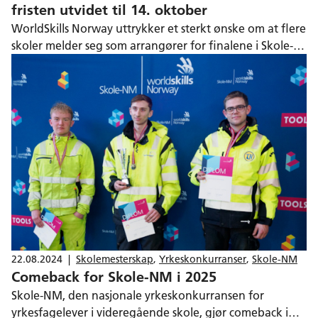
fristen utvidet til 14. oktober
WorldSkills Norway uttrykker et sterkt ønske om at flere
skoler melder seg som arrangører for finalene i Skole-
NM. – Vi trenger flere skoler til å arrangere finaler i
Skole-NM, derfor er fristen utvidet til 14. oktober, sier
daglig leder Bjørnar Valstad.
22.08.2024
|
Skolemesterskap
,
Yrkeskonkurranser
,
Skole-NM
Comeback for Skole-NM i 2025
Skole-NM, den nasjonale yrkeskonkurransen for
yrkesfagelever i videregående skole, gjør comeback i