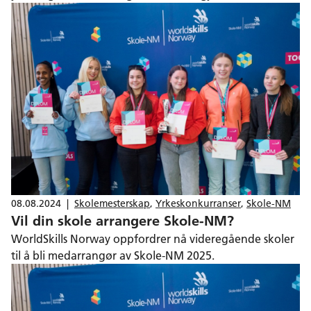
2025 etter å ha blitt avlyst i 2024. Daglig leder Bjørnar
Valstad i WorldSkills Norway uttrykker stor optimisme
og har tro på at skolene igjen vil påta seg rollen som
arrangører.
08.08.2024
|
Skolemesterskap
,
Yrkeskonkurranser
,
Skole-NM
Vil din skole arrangere Skole-NM?
WorldSkills Norway oppfordrer nå videregående skoler
til å bli medarrangør av Skole-NM 2025.