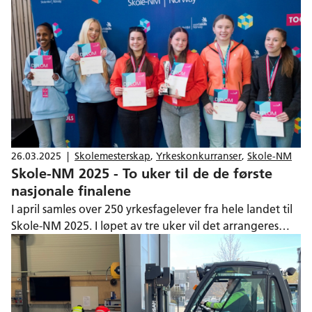
26.03.2025
|
Skolemesterskap
,
Yrkeskonkurranser
,
Skole-NM
Skole-NM 2025 - To uker til de de første
nasjonale finalene
I april samles over 250 yrkesfagelever fra hele landet til
Skole-NM 2025. I løpet av tre uker vil det arrangeres
konkurranser i 25 ulike yrkesfag ved 10 arrangørskoler.