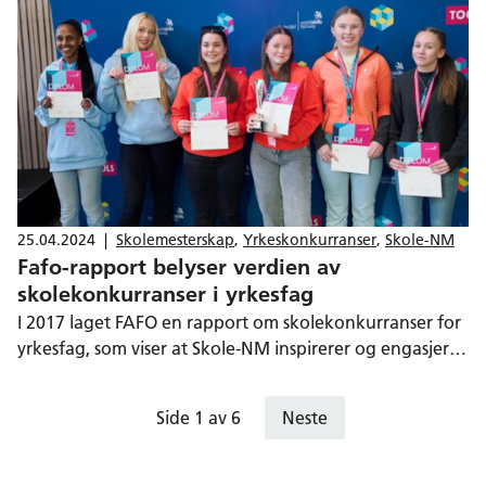
25.04.2024
|
Skolemesterskap
,
Yrkeskonkurranser
,
Skole-NM
Fafo-rapport belyser verdien av
skolekonkurranser i yrkesfag
I 2017 laget FAFO en rapport om skolekonkurranser for
yrkesfag, som viser at Skole-NM inspirerer og engasjerer
ungdom i deres utdanningsløp. – Dette engasjementet
vi ser hos elever under skolekonkurransene er gull
Side 1 av 6
Neste
verdt, sier daglig leder Bjørnar Valstad i WorldSkills
Norway.