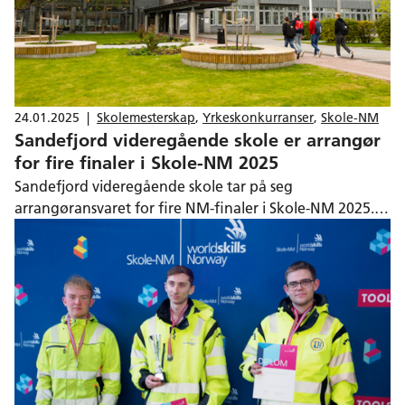
24.01.2025
|
Skolemesterskap
,
Yrkeskonkurranser
,
Skole-NM
Sandefjord videregående skole er arrangør
for fire finaler i Skole-NM 2025
Sandefjord videregående skole tar på seg
arrangøransvaret for fire NM-finaler i Skole-NM 2025. –
Vi gjør dette for å skape stolthet og respekt for
yrkesfagene, og for å vise hva vi kan få til sammen, sier
fagansvarlig Hilde Fjelldal Hagen.