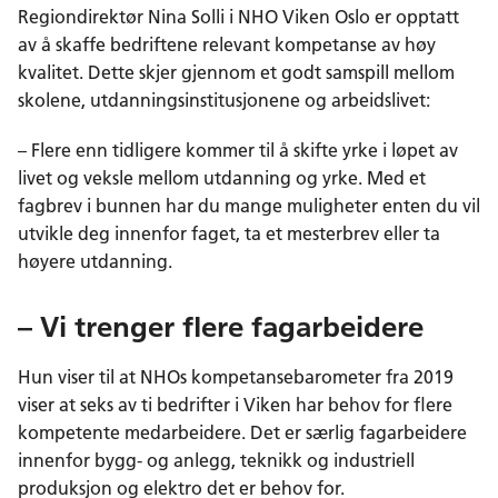
o
d
t
Regiondirektør Nina Solli i NHO Viken Oslo er opptatt
o
I
av å skaffe bedriftene relevant kompetanse av høy
k
n
kvalitet. Dette skjer gjennom et godt samspill mellom
skolene, utdanningsinstitusjonene og arbeidslivet:
– Flere enn tidligere kommer til å skifte yrke i løpet av
livet og veksle mellom utdanning og yrke. Med et
fagbrev i bunnen har du mange muligheter enten du vil
utvikle deg innenfor faget, ta et mesterbrev eller ta
høyere utdanning.
– Vi trenger flere fagarbeidere
Hun viser til at NHOs kompetansebarometer fra 2019
viser at seks av ti bedrifter i Viken har behov for flere
kompetente medarbeidere. Det er særlig fagarbeidere
innenfor bygg- og anlegg, teknikk og industriell
produksjon og elektro det er behov for.