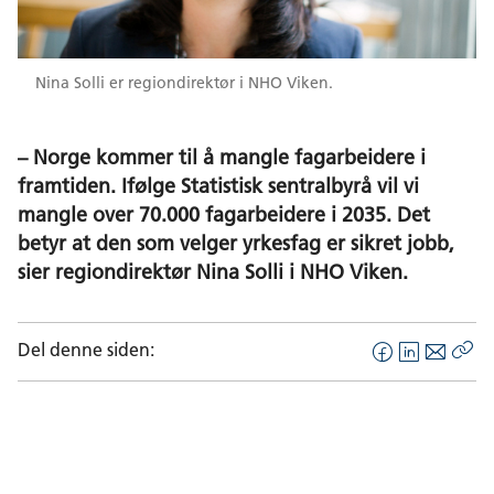
Nina Solli er regiondirektør i NHO Viken.
– Norge kommer til å mangle fagarbeidere i
framtiden. Ifølge Statistisk sentralbyrå vil vi
mangle over 70.000 fagarbeidere i 2035. Det
betyr at den som velger yrkesfag er sikret jobb,
sier regiondirektør Nina Solli i NHO Viken.
Del denne siden:
F
L
E
Kop
a
i
-
len
c
n
p
e
k
o
b
e
s