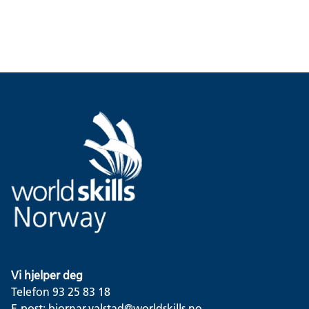
Vi hjelper deg
Telefon 93 25 83 18
E-post:
bjornar.valstad@worldskills.no