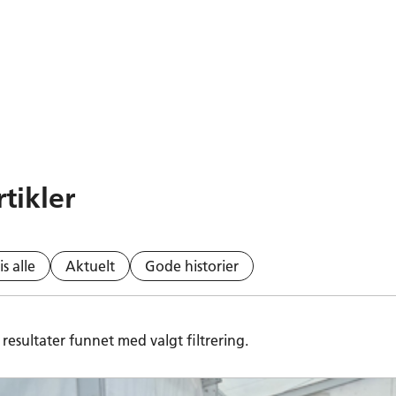
rtikler
is alle
Aktuelt
Gode historier
resultater funnet med valgt filtrering.