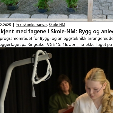
12.2025
|
Yrkeskonkurranser
,
Skole-NM
i kjent med fagene i Skole-NM: Bygg og anl
 programområdet for Bygg- og anleggsteknikk arrangeres det
leggerfaget på Ringsaker VGS 15.-16. april, i snekkerfaget på
eggsgartnerfaget på Gjennestad VGS 22.-23. april.