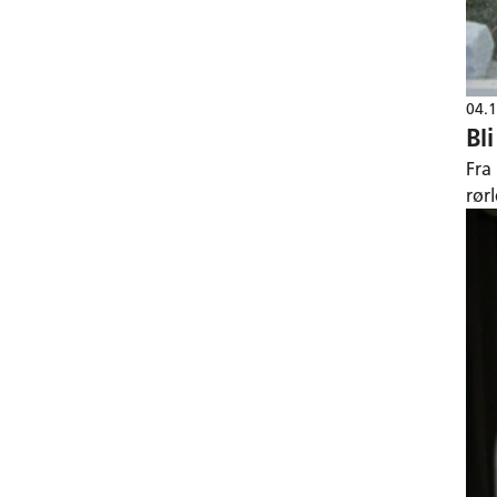
04.
Bl
Fra
rør
anl