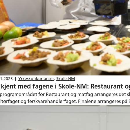
11.2025
|
Yrkeskonkurranser
,
Skole-NM
i kjent med fagene i Skole-NM: Restaurant 
 programområdet for Restaurant og matfag arrangeres det sko
vitørfaget og ferskvarehandlerfaget. Finalene arrangeres på 
6.