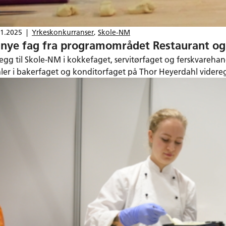
11.2025
|
Yrkeskonkurranser
,
Skole-NM
 nye fag fra programområdet Restaurant o
illegg til Skole-NM i kokkefaget, servitørfaget og ferskvareha
aler i bakerfaget og konditorfaget på Thor Heyerdahl videregå