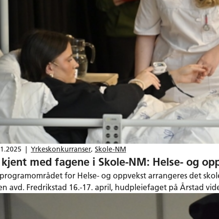
11.2025
|
Yrkeskonkurranser
,
Skole-NM
i kjent med fagene i Skole-NM: Helse- og op
 programområdet for Helse- og oppvekst arrangeres det skole
en avd. Fredrikstad 16.-17. april, hudpleiefaget på Årstad v
domsarbeiderfaget på Jessheim videregående skole 15.- 16. a