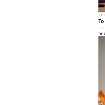
27.
To
I t
fin