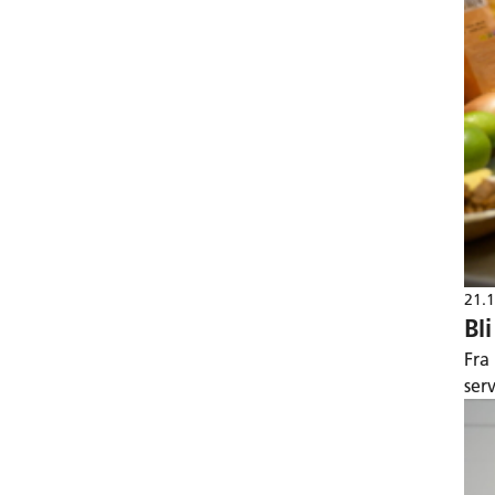
21.
Bl
Fra
ser
202