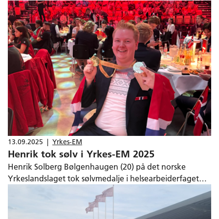
tilbake i hverdagen.— Jeg tror fortsatt ikke det helt har
gått opp for meg hva jeg har vært med på. Det har vært
utrolig intenst, men også veldig, veldig moro å få det til!
13.09.2025
|
Yrkes-EM
Henrik tok sølv i Yrkes-EM 2025
Henrik Solberg Bølgenhaugen (20) på det norske
Yrkeslandslaget tok sølvmedalje i helsearbeiderfaget
under Yrkes-EM 2025 i Herning, Danmark. I tillegg fikk
tre utøvere på Yrkeslandslaget en Medallion for
Excellence-medalje for høy faglig prestasjon i sin