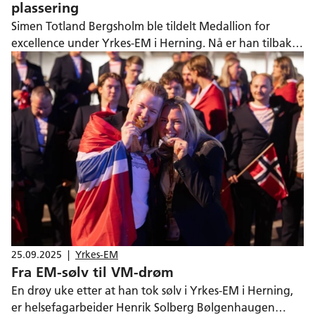
plassering
Simen Totland Bergsholm ble tildelt Medallion for
excellence under Yrkes-EM i Herning. Nå er han tilbake i
jobben hos Møller bil og kan se tilbake på en
innholdsrik landslagskarriere.
25.09.2025
|
Yrkes-EM
Fra EM-sølv til VM-drøm
En drøy uke etter at han tok sølv i Yrkes-EM i Herning,
er helsefagarbeider Henrik Solberg Bølgenhaugen