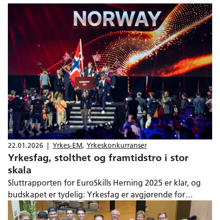
22.01.2026
|
Yrkes-EM
,
Yrkeskonkurranser
Yrkesfag, stolthet og framtidstro i stor
skala
Sluttrapporten for EuroSkills Herning 2025 er klar, og
budskapet er tydelig: Yrkesfag er avgjørende for
framtidens samfunn. Mesterskapet ble en møteplass
hvor unge mennesker, utdanning, næringsliv og