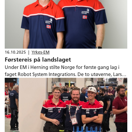
16.10.2025
|
Yrkes-EM
Førstereis på landslaget
Under EM i Herning stilte Norge for første gang lag i
faget Robot System Integrations. De to utøverne, Lars
Nicklas Olsen og Patrick Leo Johan Brobakken, melder
om en tøff oppladning og konkurranse. Likevel har de
allerede startet forberedelsene til VM i Shanghai.