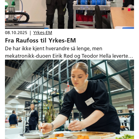
08.10.2025
|
Yrkes-EM
Fra Raufoss til Yrkes-EM
De har ikke kjent hverandre så lenge, men
mekatronikk-duoen Eirik Rød og Teodor Hella leverte
en solid prestasjon under Yrkes-EM i Herning. I følge
guttene ligger hemmeligheten i at de besitter hver sin
styrke.