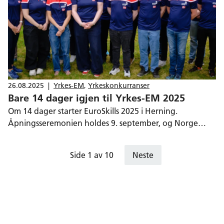
26.08.2025
|
Yrkes-EM
,
Yrkeskonkurranser
Bare 14 dager igjen til Yrkes-EM 2025
Om 14 dager starter EuroSkills 2025 i Herning.
Åpningsseremonien holdes 9. september, og Norge
stiller med 17 utøvere i 14 fag til Europas største
mesterskap for unge fagarbeidere.
Side 1 av 10
Neste