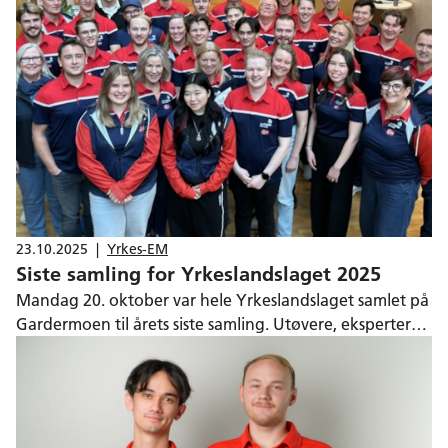
politikk kom sammen, og yrkesfag ble vist frem som
relevant, attraktivt og bærekraftig.
23.10.2025
|
Yrkes-EM
Siste samling for Yrkeslandslaget 2025
Mandag 20. oktober var hele Yrkeslandslaget samlet på
Gardermoen til årets siste samling. Utøvere, eksperter
og støtteapparat møttes for å evaluere innsatsen i
EuroSkills, og for å markere avslutningen for mange av
deltakerne og ekspertene.