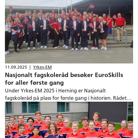
fagkonkurranse.
11.09.2025
|
Yrkes-EM
Nasjonalt fagskoleråd besøker EuroSkills
for aller første gang
Under Yrkes-EM 2025 i Herning er Nasjonalt
fagskoleråd på plass for første gang i historien. Rådet
besøker mesterskapet for å få innsikt i hvordan
yrkeskonkurranser bidrar til kvalitet i fagopplæringen
og inspirasjon til videre utdanning.