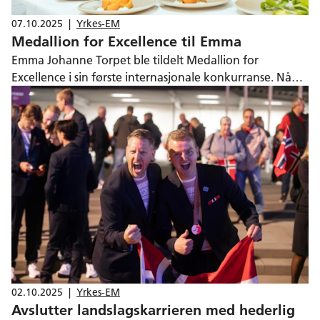
07.10.2025
|
Yrkes-EM
Medallion for Excellence til Emma
Emma Johanne Torpet ble tildelt Medallion for
Excellence i sin første internasjonale konkurranse. Nå
drømmer hun om VM samtidig som hun er i ferd med å
trene opp neste generasjons utøvere.
02.10.2025
|
Yrkes-EM
Avslutter landslagskarrieren med hederlig