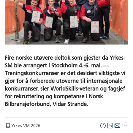
Fire norske utøvere deltok som gjester da Yrkes-
SM ble arrangert i Stockholm 4.-6. mai. —
Treningskonkurranser er det desidert viktigste vi
gjør for å forberede utøverne til internasjonale
konkurranser, sier WorldSkills-veteran og fagsjef
for rekruttering og kompetanse i Norsk
Bilbransjeforbund, Vidar Strande.
Yrkes-VM 2026
F
L
E
Kop