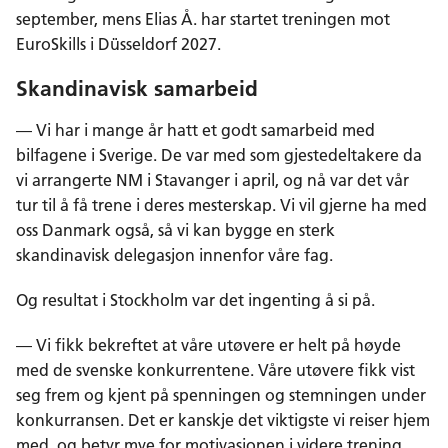
september, mens Elias Å. har startet treningen mot
EuroSkills i Düsseldorf 2027.
Skandinavisk samarbeid
— Vi har i mange år hatt et godt samarbeid med
bilfagene i Sverige. De var med som gjestedeltakere da
vi arrangerte NM i Stavanger i april, og nå var det vår
tur til å få trene i deres mesterskap. Vi vil gjerne ha med
oss Danmark også, så vi kan bygge en sterk
skandinavisk delegasjon innenfor våre fag.
Og resultat i Stockholm var det ingenting å si på.
— Vi fikk bekreftet at våre utøvere er helt på høyde
med de svenske konkurrentene. Våre utøvere fikk vist
seg frem og kjent på spenningen og stemningen under
konkurransen. Det er kanskje det viktigste vi reiser hjem
med, og betyr mye for motivasjonen i videre trening.