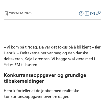
Yrkes-EM 2025
F
L
E
Kop
a
i
-
len
c
n
p
e
k
o
b
e
s
o
d
t
– Vi kom på tirsdag. Da var det fokus på å bli kjent – sier
o
I
Henrik. – Deltakerne her var meg og den danske
k
n
deltakeren, Kaja Lorenzen. Vi begge skal være med i
Yrkes-EM til høsten.
Konkurranseoppgaver og grundige
tilbakemeldinger
Henrik forteller at de jobbet med realistiske
konkurranseoppgaver over tre dager.