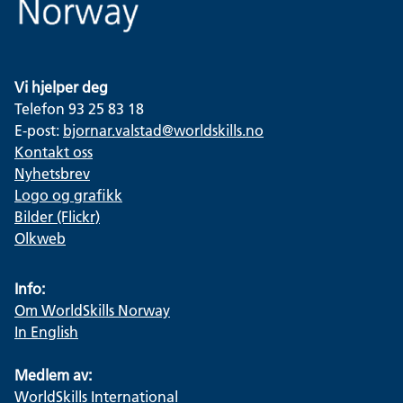
Vi hjelper deg
Telefon 93 25 83 18
E-post:
bjornar.valstad@worldskills.no
Kontakt oss
Nyhetsbrev
Logo og grafikk
Bilder (Flickr)
Olkweb
Info:
Om WorldSkills Norway
In English
Medlem av:
WorldSkills International