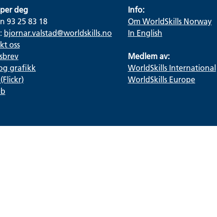
lper deg
Info:
n 93 25 83 18
Om WorldSkills Norway
t:
bjornar.valstad@worldskills.no
In English
kt oss
sbrev
Medlem av:
og grafikk
WorldSkills International
(Flickr)
WorldSkills Europe
eb