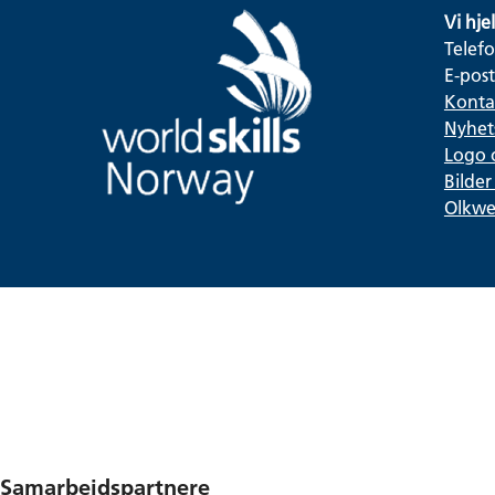
Vi hje
Telefo
E-pos
Konta
Nyhet
Logo 
Bilder 
Olkw
Samarbeidspartnere