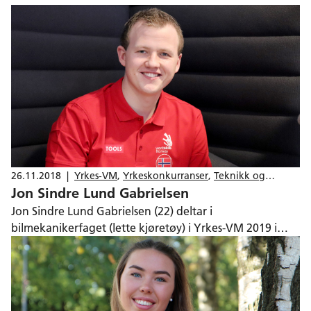
26.11.2018
|
Yrkes-VM
,
Yrkeskonkurranser
,
Teknikk og
Jon Sindre Lund Gabrielsen
industriell produksjon
Jon Sindre Lund Gabrielsen (22) deltar i
bilmekanikerfaget (lette kjøretøy) i Yrkes-VM 2019 i
Kazan, Russland.