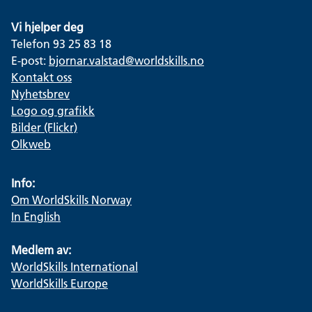
Vi hjelper deg
Telefon 93 25 83 18
E-post:
bjornar.valstad@worldskills.no
Kontakt oss
Nyhetsbrev
Logo og grafikk
Bilder (Flickr)
Olkweb
Info:
Om WorldSkills Norway
In English
Medlem av:
WorldSkills International
WorldSkills Europe