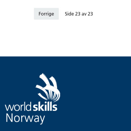
yrkesfagelever i videregående opplæring, spesielt på
Vg2-nivå.
Forrige
Side 23 av 23