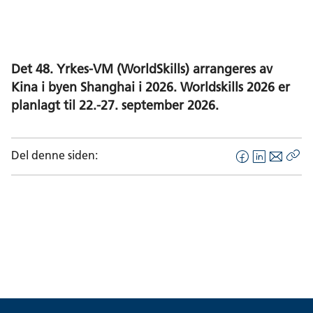
Det 48. Yrkes-VM (WorldSkills) arrangeres av
Kina i byen Shanghai i 2026. Worldskills 2026 er
planlagt til 22.-27. september 2026.
Del denne siden:
F
L
E
Kop
a
i
-
len
c
n
p
e
k
o
b
e
s
o
d
t
o
I
k
n